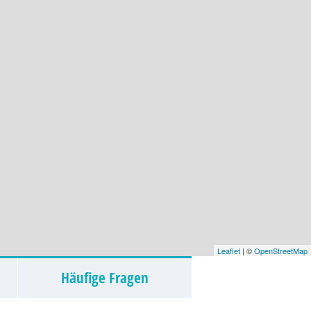
Leaflet
| ©
OpenStreetMap
Häufige Fragen