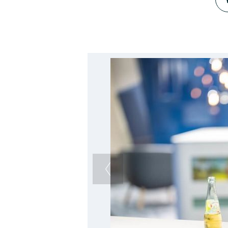
Studiengängen.
Im Deutsche Bank Konzern start
Studierende ins Berufsleben. M
auf die Praxis vorbereitet, knü
Mit-Azubis und - Studierende k
feste Ansprechpartner*innen, di
regelmäßigem Feedback bei dei
Weiterentwicklung unterstützen
Unser Tipp: Mit einem Schülerpr
Deutschland kannst du schon vo
Duales Studium bei der Deutsche
Digitalisierung und IT? Auch i
Innovation-Bereich in Frankfurt