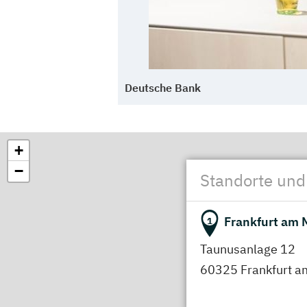
Du hast Fragen, möchtest dich 
Gespräch kommen? Unser Activ
Ausbildungsevents und an Schu
Talente für die Bank zu begeis
Deutsche Bank
Nähe.
Schick uns bei Fragen auch ger
+
sourcing.ausbildung@db.com
−
Standorte und
#dbkarrierestart
Frankfurt am 
1
Auf Instagram berichten Azubis
Taunusanlage 12
über ihre Erfahrungen während 
60325 Frankfurt a
Team ist auf Instagram aktiv, st
aktuelle Events in deiner Nähe