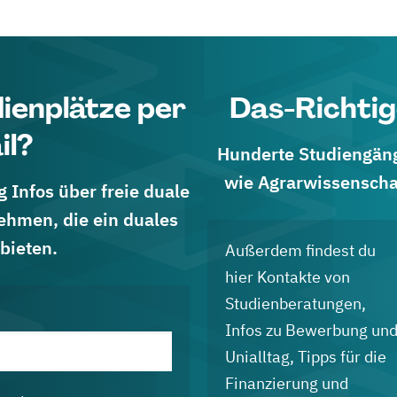
WL Bank
iness Administration im Relationship und
tschaftsinformatik (d/m/w))
dienplätze per
Das-Richtig
dia, Vertrieb und Kommunikation
udium (d/m/w) Wirtschaftsinformatik (m/w/d)
il?
Hunderte Studiengänge
ion)
wie Agrarwissenscha
 Infos über freie duale
ormatik (Softwaretechnologie) (Technology,
ehmen, die ein duales
bieten.
Außerdem findest du
hier Kontakte von
Studienberatungen,
tsche Bank-Filialen überall in Deutschland
Infos zu Bewerbung un
h Technology, Data & Innovation
Unialltag, Tipps für die
Finanzierung und