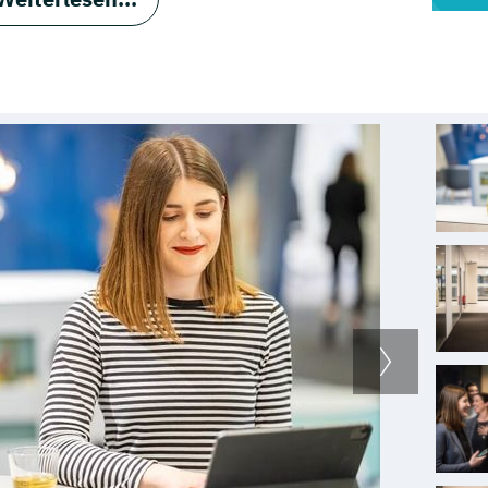
en jährlich rund 400 Auszubildende und Dual
it einer bundesweiten Startwoche werden alle
pfen Kontakte zu Ausbilder*innen und lernen
ennen. Während deiner Ausbildung hast du
e bei Fragen für dich da sind und dich mit
ner fachlichen und persönlichen
.
aktikum in unseren Filialen in ganz
rab herausfinden, ob eine Ausbildung oder ein
n Bank das richtige für dich ist. Interesse an
n unserem Bereich Technology, Date &
 sind Schülerpraktika möglich.