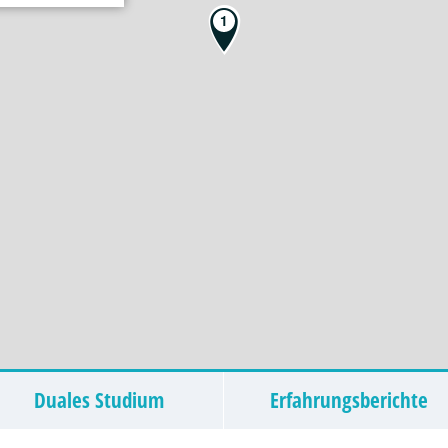
deutschebank_schueler_karriere
1
 Studiengänge
dungsentwicklung ((d/m/w)
integration (d/m/w)
ment (d/m/w)
ing ((d/m/w)
estellte (d/m/w)
wesen (d/m/w)
ilienkaufleute (d/m/w)
ierte Studiengänge
Duales Studium
Erfahrungsberichte