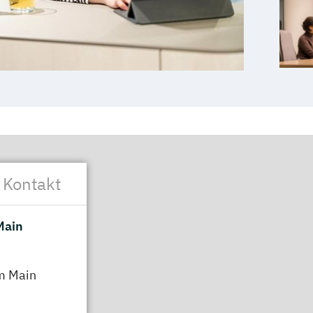
genauer informieren oder einfach mit uns ins
e Sourcing Team ist regelmäßig auf Messen,
len in ganz Deutschland unterwegs, um
tern und zu gewinnen – bestimmt auch in deiner
ne eine Mail:
active-
 Kontakt
Main
 und dual Studierende der Deutschen Bank
der Ausbildung. Auch unser Active Sourcing-
m Main
ellt Berufsbilder vor oder informiert über
. Jede Menge Ideen und Informationen für