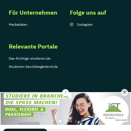
Für Unternehmen
Folge uns auf
Mediadaten
Instagram
Relevante Portale
Das-Richtige-studieren.de
Studieren-berufsbegleitend.de
© Copyright 2026, TarGroup Media GmbH
Impressum
Über
Datenschutzerklärung
Nutzungsbedingungen
Barrier
Sponsored
uns