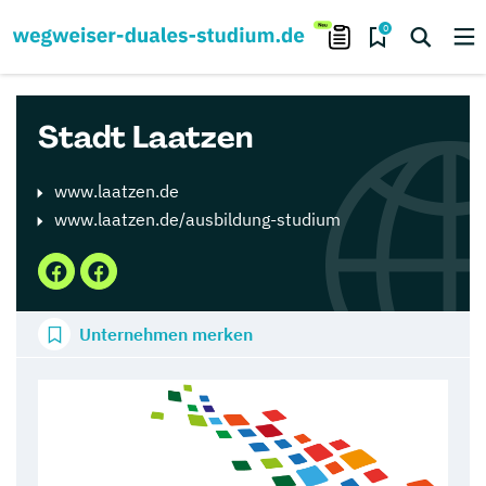
0
Stadt Laatzen
www.laatzen.de
www.laatzen.de/ausbildung-studium
Unternehmen merken