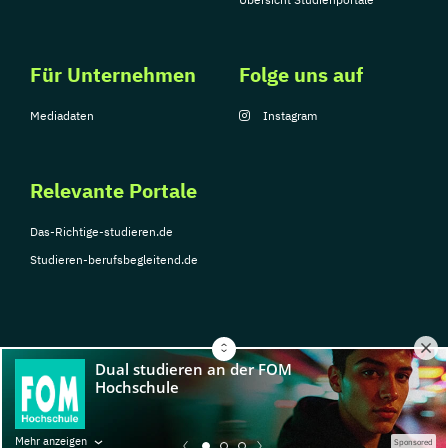
Für Unternehmen
Folge uns auf
Mediadaten
Instagram
Relevante Portale
Das-Richtige-studieren.de
Studieren-berufsbegleitend.de
© Copyright 2026, TarGroup Media GmbH
Impressum
Über
Datenschutzerklärung
Nutzungsbedingungen
Barrier
Mehr anzeigen
Sponsored
uns