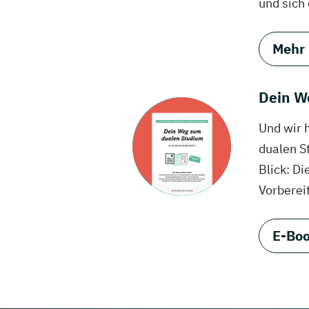
und sich
Mehr
Dein W
Und wir 
dualen S
Blick: Di
Vorberei
E-Boo