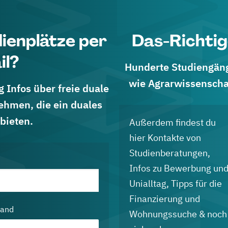
dienplätze per
Das-Richtig
il?
Hunderte Studiengänge
wie Agrarwissenscha
 Infos über freie duale
ehmen, die ein duales
bieten.
Außerdem findest du
hier Kontakte von
Studienberatungen,
Infos zu Bewerbung un
Unialltag, Tipps für die
Finanzierung und
land
Wohnungssuche & noch