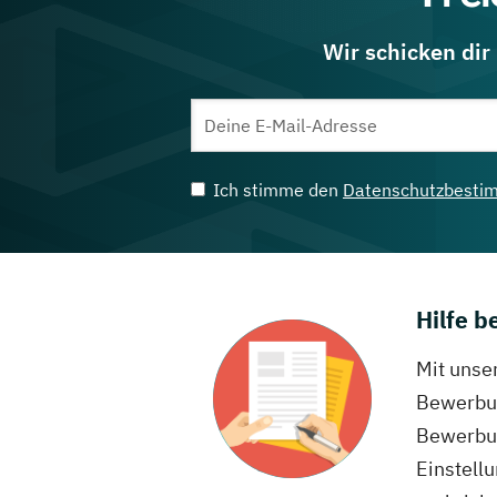
Wir schicken dir
Ich stimme den
Datenschutzbesti
Hilfe 
Mit unse
Bewerbun
Bewerbun
Einstell