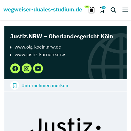
0
Justiz.NRW – Oberlandesgericht Köln
www.olg-koeln.nrw.de
www.justiz-karriere.nrw
Unternehmen merken