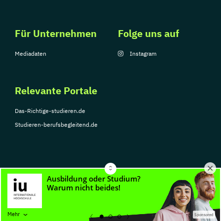
Für Unternehmen
Folge uns auf
Mediadaten
Instagram
Relevante Portale
Das-Richtige-studieren.de
Studieren-berufsbegleitend.de
© Copyright 2026, TarGroup Media GmbH
Impressum
Über
Datenschutzerklärung
Nutzungsbedingungen
Barrier
Mehr
Sponsored
uns