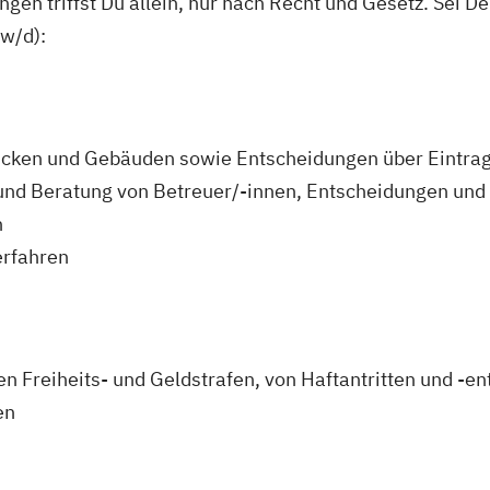
gen triffst Du allein, nur nach Recht und Gesetz. Sei D
w/d):
ücken und Gebäuden sowie Entscheidungen über Eintra
 und Beratung von Betreuer/-innen, Entscheidungen und
n
erfahren
 Freiheits- und Geldstrafen, von Haftantritten und -e
en