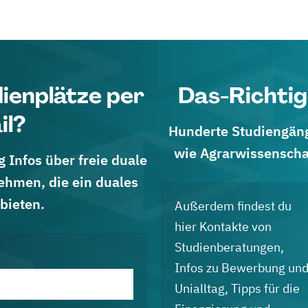
dienplätze per
Das-Richtig
il?
Hunderte Studiengänge
wie Agrarwissenscha
 Infos über freie duale
ehmen, die ein duales
bieten.
Außerdem findest du
hier Kontakte von
Studienberatungen,
Infos zu Bewerbung un
Unialltag, Tipps für die