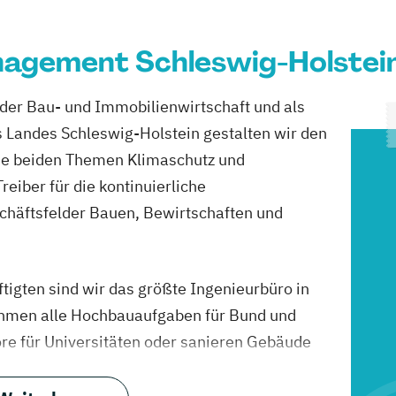
gement Schleswig-Holstei
in der Bau- und Immobilienwirtschaft und als
s Landes Schleswig-Holstein gestalten wir den
 die beiden Themen Klimaschutz und
Treiber für die kontinuierliche
chäftsfelder Bauen, Bewirtschaften und
tigten sind wir das größte Ingenieurbüro in
hmen alle Hochbauaufgaben für Bund und
ore für Universitäten oder sanieren Gebäude
ten wir die vom Land genutzten Liegenschaften
r Gefängnisse. Wir kaufen auch Material und