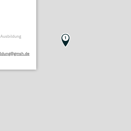
 Ausbildung
1
ildung@gmsh.de