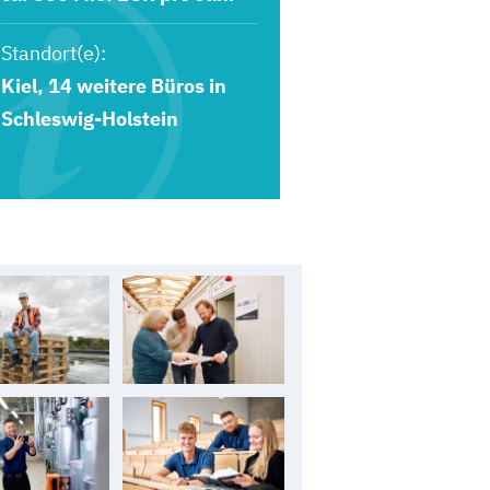
Standort(e):
Kiel, 14 weitere Büros in
Schleswig-Holstein