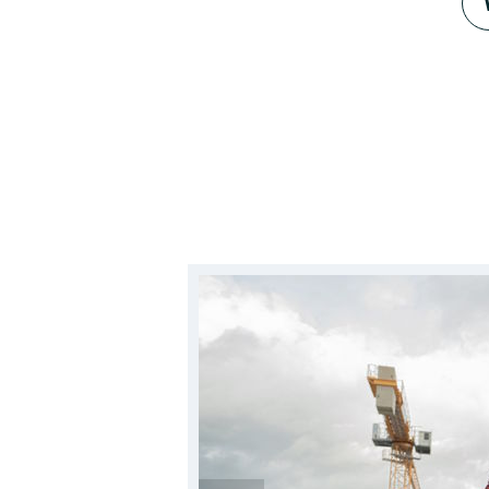
Dienstleistungen für das Land e
Handwerksleistungen.
Neben unserer Zentrale in Kiel 
Lübeck bis in den Hamburger Sp