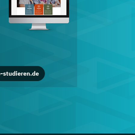
d
-studieren.de