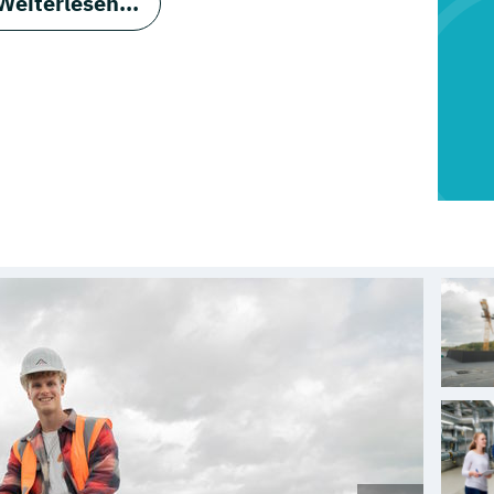
Weiterlesen...
in, dazu zählen Polizeiautos oder
sind wir mit 14 Büros von Flensburg über
eckgürtel vertreten.