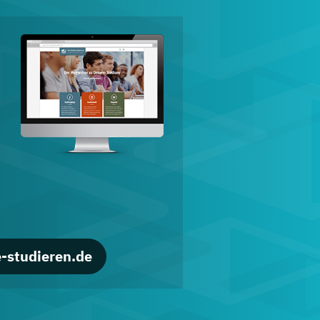
d
-studieren.de