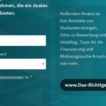
ehmen, die ein duales
bieten.
Außerdem findest du
hier Kontakte von
Studienberatungen,
Infos zu Bewerbung un
Unialltag, Tipps für die
Finanzierung und
land
Wohnungssuche & noch
viel mehr.
bestimmungen
zu. *
www.Das-Richtige