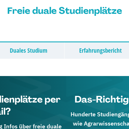
Freie duale Studienplätze
Duales Studium
Erfahrungsbericht
dienplätze per
Das-Richtig
il?
Hunderte Studiengänge
wie Agrarwissenscha
 Infos über freie duale