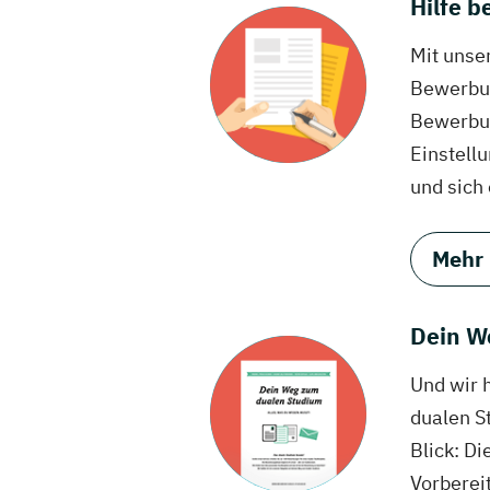
Hilfe 
Mit unse
Bewerbun
Bewerbun
Einstell
und sich
Mehr
Dein W
Und wir 
dualen S
Blick: Di
Vorberei