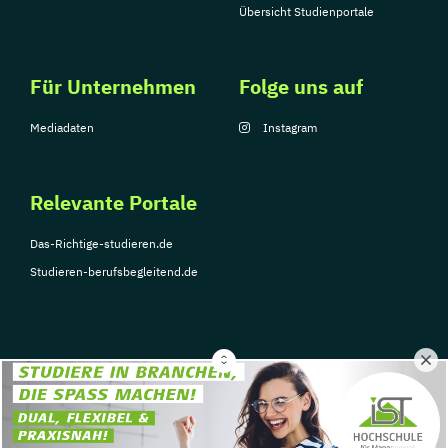
Übersicht Studienportale
Für Unternehmen
Folge uns auf
Mediadaten
Instagram
Relevante Portale
Das-Richtige-studieren.de
Studieren-berufsbegleitend.de
© Copyright 2026, TarGroup Media GmbH
Impressum
Über
Datenschutzerklärung
Nutzungsbedingungen
Barrier