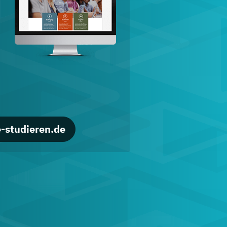
d
-studieren.de