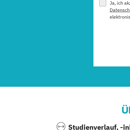
Ja, ich a
Datensch
elektroni
Ü
Studienverlauf, -i