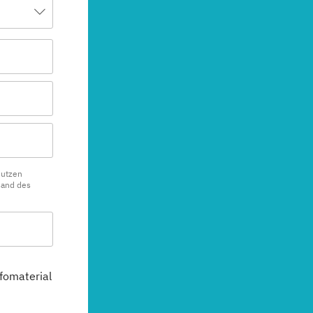
nutzen
sand des
fomaterial