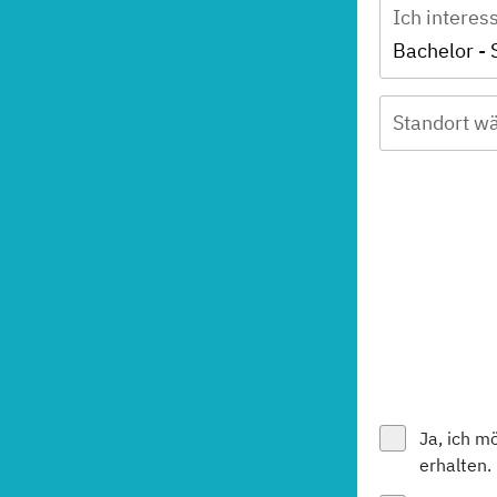
Ich interes
Standort wä
Ja, ich m
erhalten.