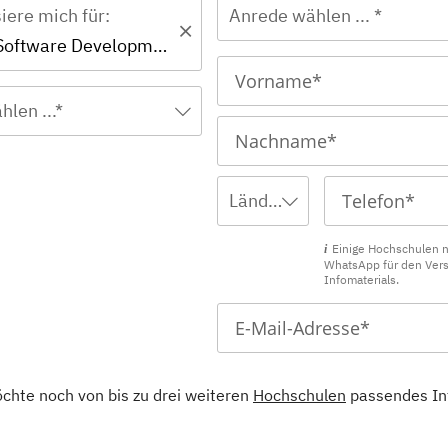
siere mich für:
Anrede wählen ... *
Bachelor - Software Development
hlen ...*
Ländervorwahl wählen ...
Einige Hochschulen 
WhatsApp für den Ver
Infomaterials.
öchte noch von bis zu drei weiteren
Hochschulen
passendes In