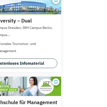
versity – Dual
pus Dresden, SRH Campus Berlin,
mpus...
tionales Tourismus- und
anagement
stenloses Infomaterial
hschule für Management