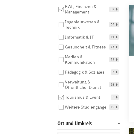
BWL, Finanzen &
52
Management
Ingenieurwesen &
54
Technik
Informatik & IT
11
Gesundheit & Fitness
15
Medien &
11
Kommunikation
Pädagogik & Soziales
5
Verwaltung &
16
Öffentlicher Dienst
Tourismus & Event
5
Weitere Studiengänge
10
Ort und Umkreis