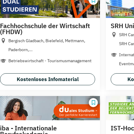
Fachhochschule der Wirtschaft
SRH Uni
(FHDW)
SRH Cam
Bergisch Gladbach, Bielefeld, Mettmann,
SRH Ca
Paderborn,...
Interna
Betriebswirtschaft - Tourismusmanagement
Eventm
Kostenloses Infomaterial
Ko
iba - Internationale
IST-Hoc
Berufsakademie