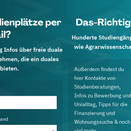
dienplätze per
Das-Richtig
il?
Hunderte Studiengänge
wie Agrarwissenscha
 Infos über freie duale
ehmen, die ein duales
bieten.
Außerdem findest du
hier Kontakte von
Studienberatungen,
Infos zu Bewerbung un
Unialltag, Tipps für die
Finanzierung und
land
Wohnungssuche & noch
viel mehr.