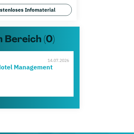
stenloses Infomaterial
 Bereich (0)
I
14.07.2026
Hotel Management
D
T