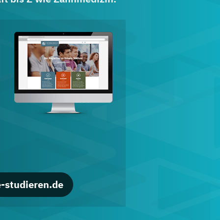
d
-studieren.de