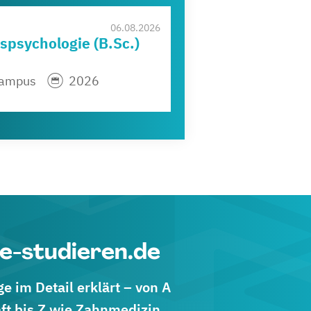
06.08.2026
spsychologie (B.Sc.)
 Campus
2026
e-studieren.de
 im Detail erklärt – von A
ft bis Z wie Zahnmedizin.