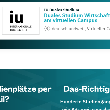
IU Duales Studium
Duales Studium Wirtschaft
am virtuellen Campus
deutschlandweit, Virtueller
dienplätze per
Das-Richtig
il?
Hunderte Studiengänge
wie Agrarwissenscha