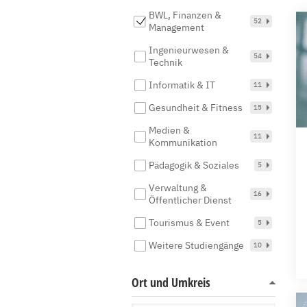
BWL, Finanzen &
52
Management
Ingenieurwesen &
54
Technik
Informatik & IT
11
Gesundheit & Fitness
15
Medien &
11
Kommunikation
Pädagogik & Soziales
5
Verwaltung &
16
Öffentlicher Dienst
Tourismus & Event
5
Weitere Studiengänge
10
Ort und Umkreis