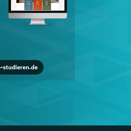
d
-studieren.de