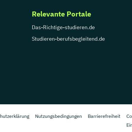
Relevante Portale
Das-Richtige-studieren.de
Studieren-berufsbegleitend.de
hutzerklärung
Nutzungsbedingungen
Barrierefreiheit
Co
Ei