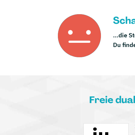
Scha
...die S
Du find
Freie dua