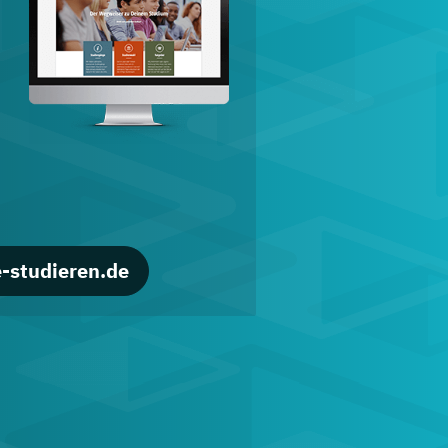
d
-studieren.de