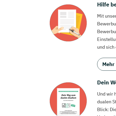
Hilfe 
Mit unse
Bewerbun
Bewerbun
Einstell
und sich
Mehr
Dein W
Und wir 
dualen S
Blick: Di