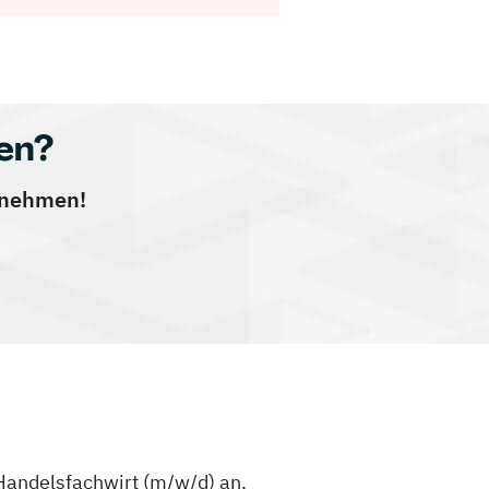
en?
ernehmen!
Handelsfachwirt (m/w/d) an.