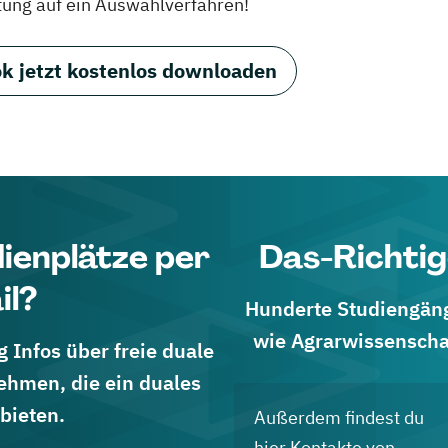
tung auf ein Auswahlverfahren!
k jetzt kostenlos downloaden
dienplätze per
Das-Richtig
il?
Hunderte Studiengänge
wie Agrarwissenscha
 Infos über freie duale
ehmen, die ein duales
bieten.
Außerdem findest du
hier Kontakte von