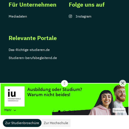
Für Unternehmen
Folge uns auf
Mediadaten
Instagram
Relevante Portale
Das-Richtige-studieren.de
Studieren-berufsbegleitend.de
© Copyright 2026, TarGroup Media GmbH
Impressum
Über
Datenschutzerklärung
Nutzungsbedingungen
Barrier
Mehr
Sponsored
uns
Zur Studienbroschüre
Zur Hochschule