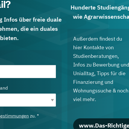
il?
Hunderte Studiengänge
wie Agrarwissenscha
 Infos über freie duale
ehmen, die ein duales
bieten.
Außerdem findest du
hier Kontakte von
Studienberatungen,
Infos zu Bewerbung un
Unialltag, Tipps für die
Finanzierung und
land
Wohnungssuche & noch
viel mehr.
bestimmungen
zu. *
www.Das-Richtige