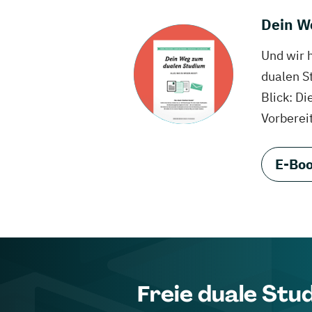
Dein W
Und wir 
dualen S
Blick: Di
Vorberei
E-Boo
Freie duale Stu