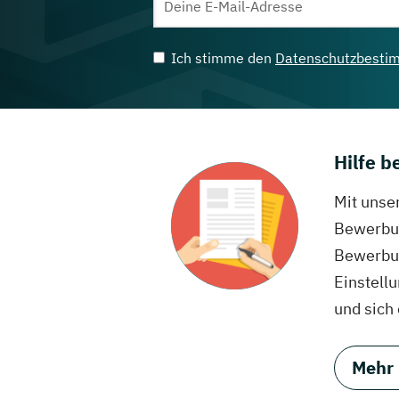
Ich stimme den
Datenschutzbesti
Hilfe 
Mit unse
Bewerbun
Bewerbun
Einstell
und sich
Mehr