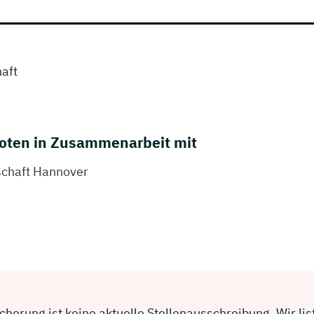
aft
oten in Zusammenarbeit mit
schaft Hannover
herung ist keine aktuelle Stellenausschreibung. Wir lis