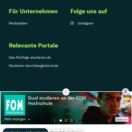
Für Unternehmen
Folge uns auf
Mediadaten
Instagram
Relevante Portale
Das-Richtige-studieren.de
Studieren-berufsbegleitend.de
© Copyright 2026, TarGroup Media GmbH
Impressum
Über
Datenschutzerklärung
Nutzungsbedingungen
Barrier
Mehr anzeigen
Sponsored
uns