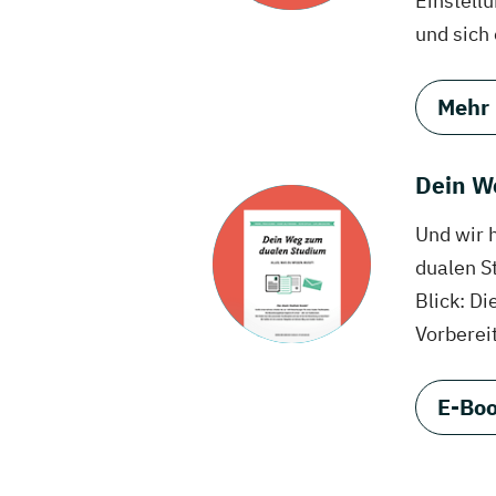
Einstell
und sich
Mehr
Dein W
Und wir 
dualen S
Blick: Di
Vorberei
E-Boo