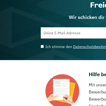
Frei
Wir schicken dir
Ich stimme den
Datenschutzbesti
Hilfe 
Mit unse
Bewerbun
Bewerbun