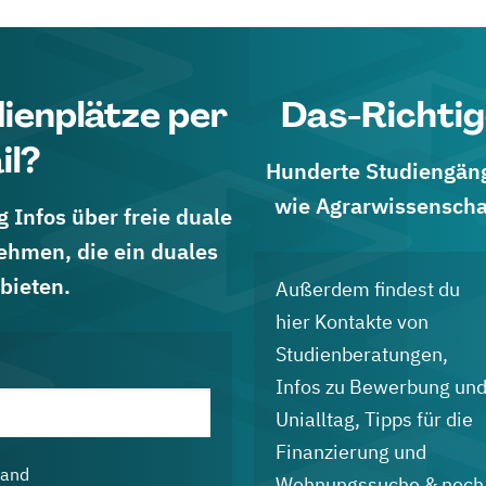
dienplätze per
Das-Richtig
il?
Hunderte Studiengänge
wie Agrarwissenscha
 Infos über freie duale
ehmen, die ein duales
bieten.
Außerdem findest du
hier Kontakte von
Studienberatungen,
Infos zu Bewerbung un
Unialltag, Tipps für die
Finanzierung und
land
Wohnungssuche & noch