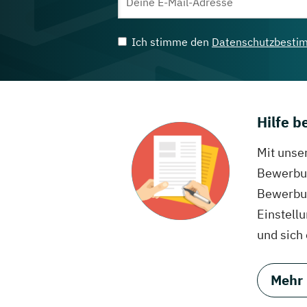
Ich stimme den
Datenschutzbesti
Hilfe 
Mit unse
Bewerbun
Bewerbun
Einstell
und sich
Mehr