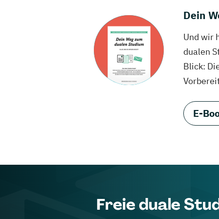
Dein W
Und wir 
dualen S
Blick: Di
Vorberei
E-Boo
Freie duale Stu