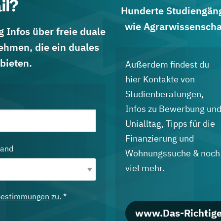
il?
Hunderte Studiengänge
wie Agrarwissenscha
 Infos über freie duale
ehmen, die ein duales
bieten.
Außerdem findest du
hier Kontakte von
Studienberatungen,
Infos zu Bewerbung un
Unialltag, Tipps für die
Finanzierung und
land
Wohnungssuche & noch
viel mehr.
bestimmungen
zu. *
www.Das-Richtige