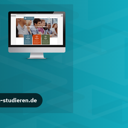
d
-studieren.de