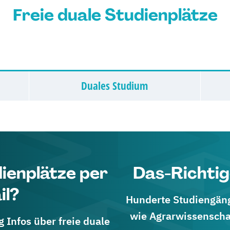
Freie duale Studienplätze
Duales Studium
dienplätze per
Das-Richtig
il?
Hunderte Studiengänge
wie Agrarwissenscha
 Infos über freie duale