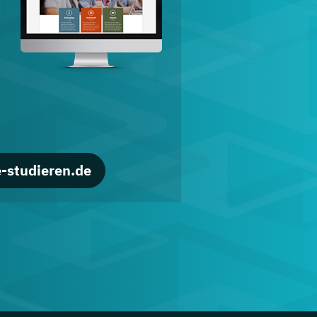
d
-studieren.de