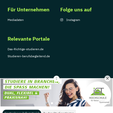
Für Unternehmen
Folge uns auf
Mediadaten
Instagram
Relevante Portale
Das-Richtige-studieren.de
Studieren-berufsbegleitend.de
© Copyright 2026, TarGroup Media GmbH
Impressum
Über
Datenschutzerklärung
Nutzungsbedingungen
Barrier
Sponsored
uns