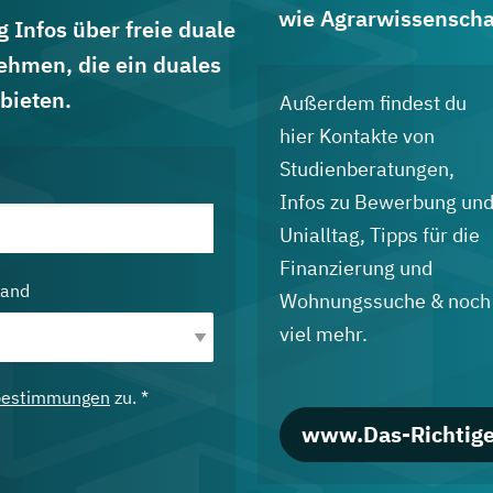
wie Agrarwissenscha
 Infos über freie duale
ehmen, die ein duales
bieten.
Außerdem findest du
hier Kontakte von
Studienberatungen,
Infos zu Bewerbung un
Unialltag, Tipps für die
Finanzierung und
land
Wohnungssuche & noch
viel mehr.
bestimmungen
zu. *
www.Das-Richtige