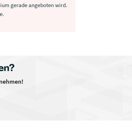
dium gerade angeboten wird.
e.
en?
ernehmen!