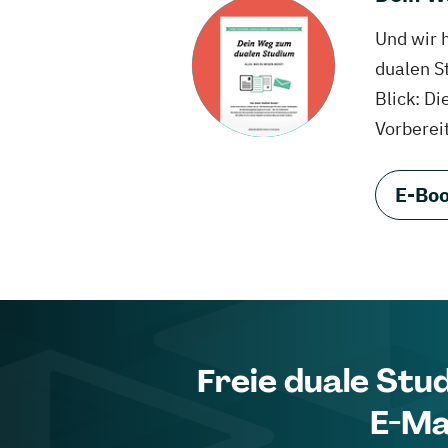
Und wir 
dualen S
Blick: Di
Vorberei
E-Boo
Freie duale Stu
E-Ma