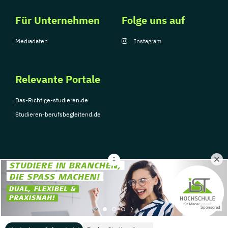
Für Unternehmen
Folge uns auf
Mediadaten
Instagram
Relevante Portale
Das-Richtige-studieren.de
Studieren-berufsbegleitend.de
© Copyright 2026, TarGroup Media GmbH
Impressum
Über
Datenschutzerklärung
Nutzungsbedingungen
Barrier
Sponsored
uns