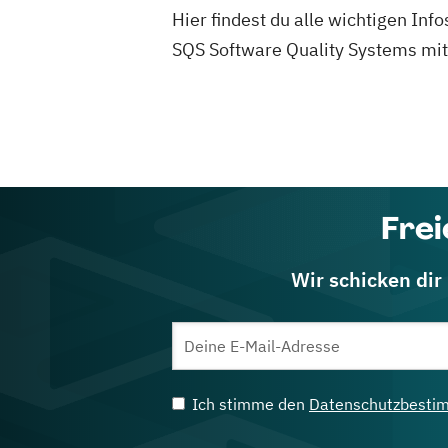
Hier findest du alle wichtigen In
SQS Software Quality Systems mit S
Frei
Wir schicken dir
Ich stimme den
Datenschutzbesti