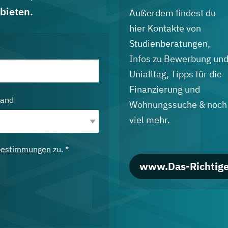
bieten.
Außerdem findest du
hier Kontakte von
Studienberatungen,
Infos zu Bewerbung un
Unialltag, Tipps für die
Finanzierung und
land
Wohnungssuche & noch
viel mehr.
bestimmungen
zu. *
www.Das-Richtige