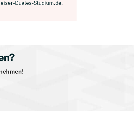
gweiser-Duales-Studium.de.
en?
ernehmen!