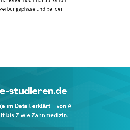
mationen nochmal auf einen
 Bewerbungsphase und bei der
e-studieren.de
 im Detail erklärt – von A
ft bis Z wie Zahnmedizin.