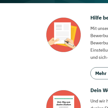
Hilfe 
Mit unse
Bewerbun
Bewerbun
Einstell
und sich
Mehr
Dein W
Und wir 