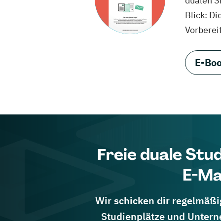
dualen S
Blick: Di
Vorberei
E-Boo
Freie duale Stu
E-Ma
Wir schicken dir regelmäßig
Studienplätze und Untern