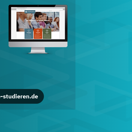
d
-studieren.de