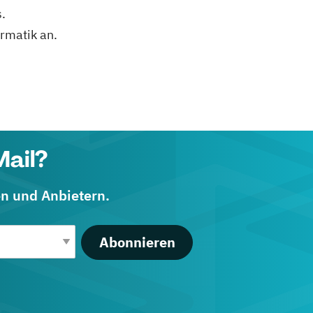
.
ormatik an.
Mail?
en und Anbietern.
Abonnieren