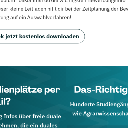
tudium“ bekommst du die wichtigsten Bewerbungsinfor
eser kleine Leitfaden hilft dir bei der Zeitplanung der
tung auf ein Auswahlverfahren!
k jetzt kostenlos downloaden
dienplätze per
Das-Richtig
il?
Hunderte Studiengänge
wie Agrarwissenscha
 Infos über freie duale
ehmen, die ein duales