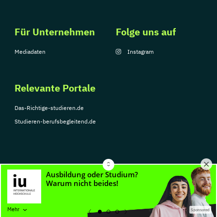
Für Unternehmen
Folge uns auf
Mediadaten
Instagram
Relevante Portale
Das-Richtige-studieren.de
Studieren-berufsbegleitend.de
© Copyright 2026, TarGroup Media GmbH
Impressum
Über
Datenschutzerklärung
Nutzungsbedingungen
Barrier
Mehr
Sponsored
uns