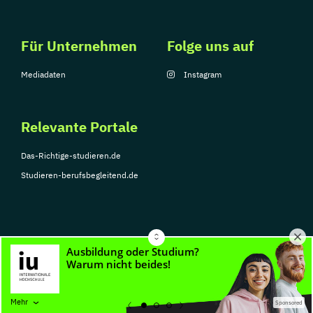
Für Unternehmen
Folge uns auf
Mediadaten
Instagram
Relevante Portale
Das-Richtige-studieren.de
Studieren-berufsbegleitend.de
© Copyright 2026, TarGroup Media GmbH
Impressum
Über
Datenschutzerklärung
Nutzungsbedingungen
Barrier
Mehr
Sponsored
uns