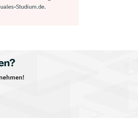
Duales-Studium.de.
en?
ernehmen!