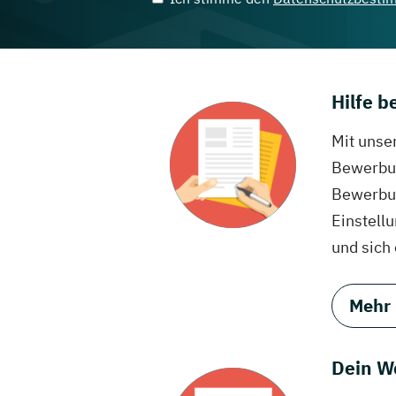
Hilfe 
Mit unse
Bewerbun
Bewerbun
Einstell
und sich
Mehr
Dein W