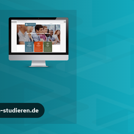
d
-studieren.de