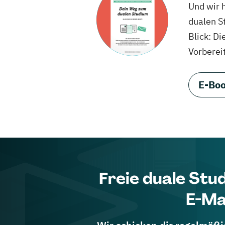
Und wir 
dualen S
Blick: Di
Vorberei
E-Boo
Freie duale Stu
E-Ma