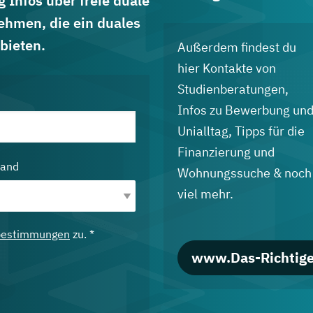
 Infos über freie duale
ehmen, die ein duales
bieten.
Außerdem findest du
hier Kontakte von
Studienberatungen,
Infos zu Bewerbung un
Unialltag, Tipps für die
Finanzierung und
land
Wohnungssuche & noch
viel mehr.
bestimmungen
zu. *
www.Das-Richtige