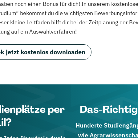
haben noch einen Bonus für dich! In unserem kostenlo
tudium“ bekommst du die wichtigsten Bewerbungsinfor
eser kleine Leitfaden hilft dir bei der Zeitplanung der
tung auf ein Auswahlverfahren!
k jetzt kostenlos downloaden
dienplätze per
Das-Richtig
il?
Hunderte Studiengänge
wie Agrarwissenscha