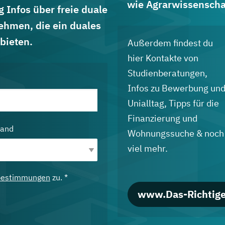
wie Agrarwissenscha
 Infos über freie duale
ehmen, die ein duales
bieten.
Außerdem findest du
hier Kontakte von
Studienberatungen,
Infos zu Bewerbung un
Unialltag, Tipps für die
Finanzierung und
land
Wohnungssuche & noch
viel mehr.
bestimmungen
zu. *
www.Das-Richtige