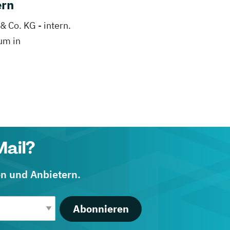
ern
 Co. KG - intern.
um in
Mail?
en und Anbietern.
Abonnieren