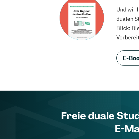
Und wir 
dualen S
Blick: Di
Vorberei
E-Boo
Freie duale Stu
E-Ma