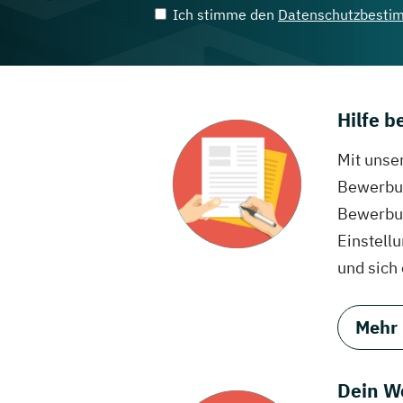
Ich stimme den
Datenschutzbesti
Hilfe 
Mit unse
Bewerbun
Bewerbun
Einstell
und sich
Mehr
Dein W