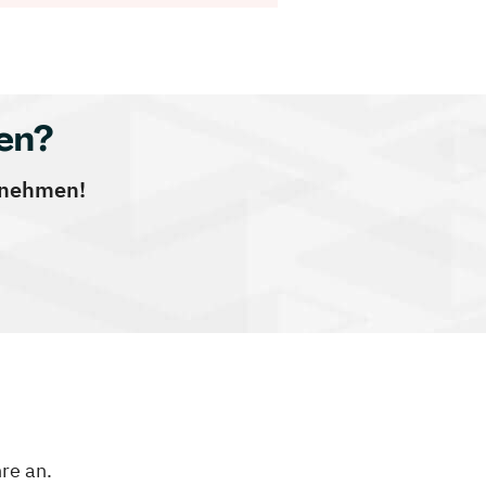
en?
ernehmen!
re an.