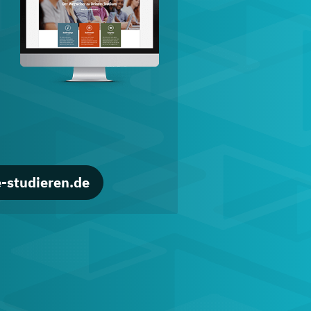
d
-studieren.de