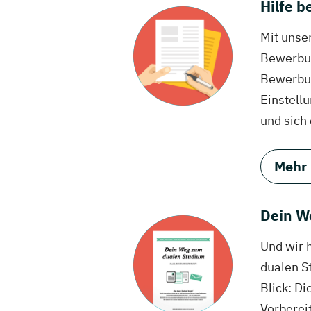
Hilfe 
Mit unse
Bewerbun
Bewerbun
Einstell
und sich
Mehr
Dein W
Und wir 
dualen S
Blick: Di
Vorberei