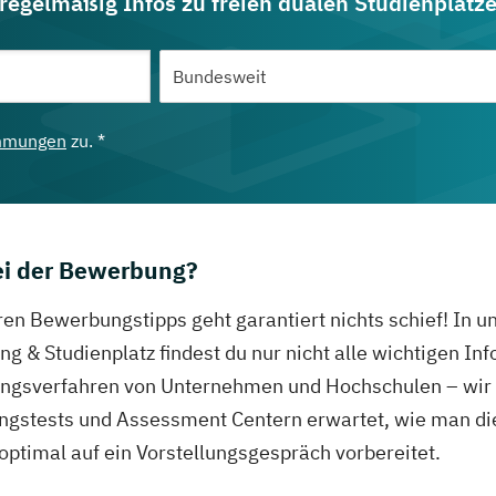
 regelmäßig Infos zu freien dualen Studienplätz
mmungen
zu. *
bei der Bewerbung?
ren Bewerbungstipps geht garantiert nichts schief! In 
g & Studienplatz findest du nur nicht alle wichtigen In
gsverfahren von Unternehmen und Hochschulen – wir ve
ungstests und Assessment Centern erwartet, wie man di
 optimal auf ein Vorstellungsgespräch vorbereitet.