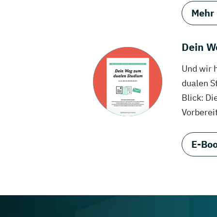
Mehr
Dein W
Und wir 
dualen S
Blick: Di
Vorberei
E-Boo