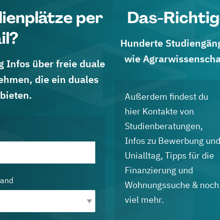
dienplätze per
Das-Richtig
il?
Hunderte Studiengänge
wie Agrarwissenscha
 Infos über freie duale
ehmen, die ein duales
bieten.
Außerdem findest du
hier Kontakte von
Studienberatungen,
Infos zu Bewerbung un
Unialltag, Tipps für die
Finanzierung und
land
Wohnungssuche & noch
viel mehr.