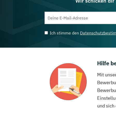
Wir schicken dir
Ich stimme den
Datenschutzbesti
Hilfe 
Mit unse
Bewerbun
Bewerbun
Einstell
und sich