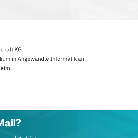
schaft KG.
udium in Angewandte Informatik an
heim.
Mail?