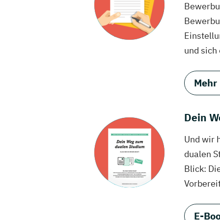
Bewerbun
Bewerbun
Einstell
und sich
Mehr
Dein W
Und wir 
dualen S
Blick: Di
Vorberei
E-Boo