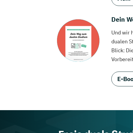
Dein W
Und wir 
dualen S
Blick: Di
Vorberei
E-Boo