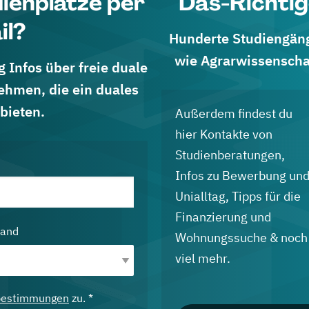
dienplätze per
Das-Richtig
il?
Hunderte Studiengänge
wie Agrarwissenscha
 Infos über freie duale
ehmen, die ein duales
bieten.
Außerdem findest du
hier Kontakte von
Studienberatungen,
Infos zu Bewerbung un
Unialltag, Tipps für die
Finanzierung und
land
Wohnungssuche & noch
viel mehr.
bestimmungen
zu. *