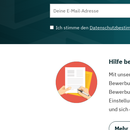
Ich stimme den
Datenschutzbesti
Hilfe 
Mit unse
Bewerbun
Bewerbun
Einstell
und sich
Mehr