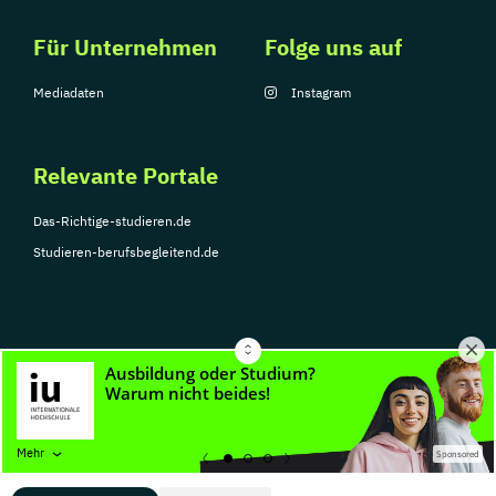
Für Unternehmen
Folge uns auf
Mediadaten
Instagram
Relevante Portale
Das-Richtige-studieren.de
Studieren-berufsbegleitend.de
© Copyright 2026, TarGroup Media GmbH
Impressum
Über
Datenschutzerklärung
Nutzungsbedingungen
Barrier
Mehr
Sponsored
uns