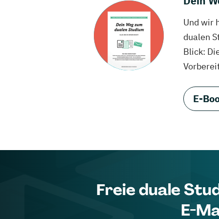
Dein W
Und wir 
dualen S
Blick: Di
Vorberei
E-Boo
Freie duale Stu
E-Ma