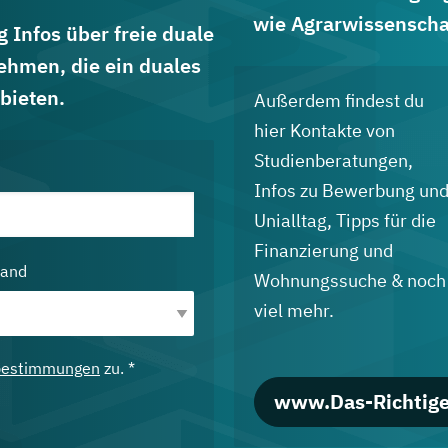
wie Agrarwissenscha
 Infos über freie duale
ehmen, die ein duales
bieten.
Außerdem findest du
hier Kontakte von
Studienberatungen,
Infos zu Bewerbung un
Unialltag, Tipps für die
Finanzierung und
land
Wohnungssuche & noch
viel mehr.
bestimmungen
zu. *
www.Das-Richtige