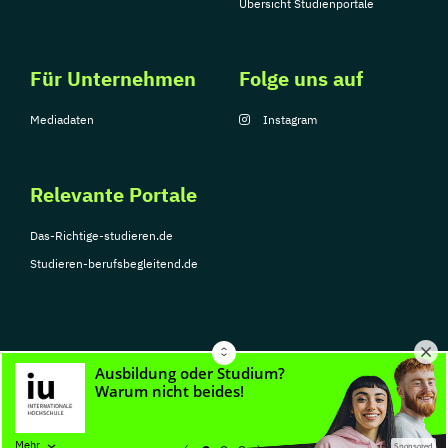
Übersicht Studienportale
Für Unternehmen
Folge uns auf
Mediadaten
Instagram
Relevante Portale
Das-Richtige-studieren.de
Studieren-berufsbegleitend.de
© Copyright 2026, TarGroup Media GmbH
Impressum
Über
Datenschutzerklärung
Nutzungsbedingungen
Barrier
Mehr
Sponsored