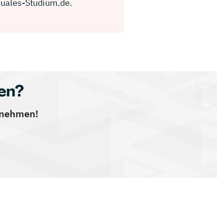
Duales-Studium.de.
en?
ernehmen!