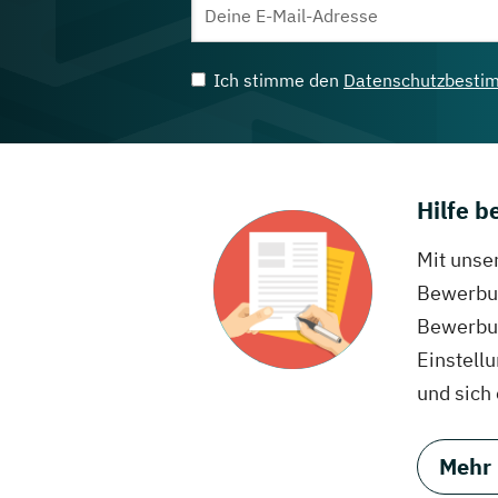
Ich stimme den
Datenschutzbesti
Hilfe 
Mit unse
Bewerbun
Bewerbun
Einstell
und sich
Mehr