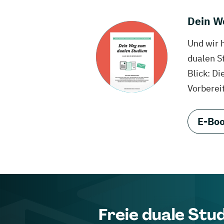
Dein W
Und wir 
dualen S
Blick: Di
Vorberei
E-Boo
Freie duale Stu