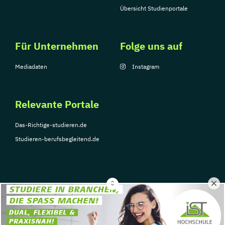
Übersicht Studienportale
Für Unternehmen
Folge uns auf
Mediadaten
Instagram
Relevante Portale
Das-Richtige-studieren.de
Studieren-berufsbegleitend.de
© Copyright 2026, TarGroup Media GmbH
Impressum
Über
Datenschutzerklärung
Nutzungsbedingungen
Barrier