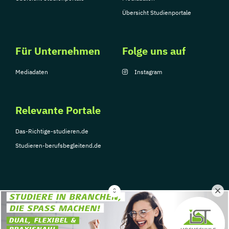
Übersicht Studienportale
Für Unternehmen
Folge uns auf
Mediadaten
Instagram
Relevante Portale
Das-Richtige-studieren.de
Studieren-berufsbegleitend.de
© Copyright 2026, TarGroup Media GmbH
Impressum
Über
Datenschutzerklärung
Nutzungsbedingungen
Barrier