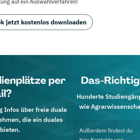
tung auf ein Auswahlverfahren!
k jetzt kostenlos downloaden
dienplätze per
Das-Richtig
il?
Hunderte Studiengänge
wie Agrarwissenscha
 Infos über freie duale
ehmen, die ein duales
bieten.
Außerdem findest du
hier Kontakte von