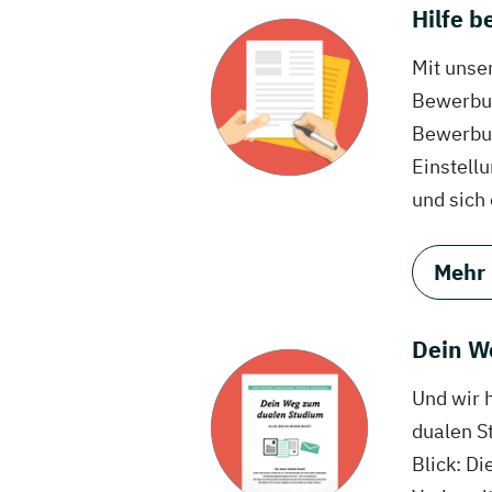
Hilfe 
Mit unse
Bewerbun
Bewerbun
Einstell
und sich
Mehr
Dein W
Und wir 
dualen S
Blick: Di