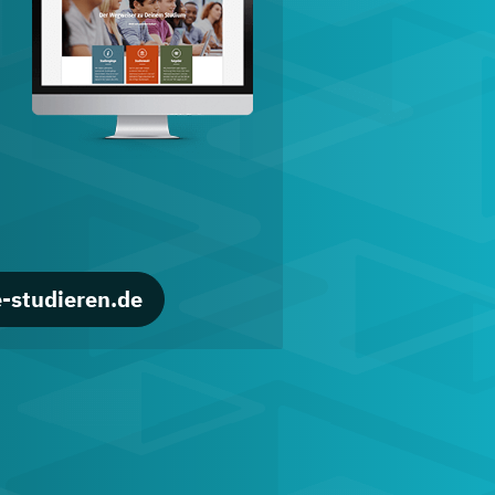
d
-studieren.de