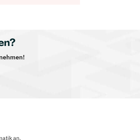
en?
ernehmen!
atik an.