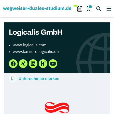
0
Logicalis GmbH
www.logicalis.com
www.karriere.logicalis.de
Unternehmen merken