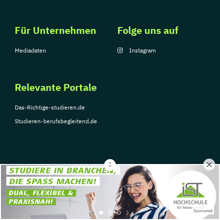
Für Unternehmen
Folge uns auf
Mediadaten
Instagram
Relevante Portale
Das-Richtige-studieren.de
Studieren-berufsbegleitend.de
© Copyright 2026, TarGroup Media GmbH
Impressum
Über
Datenschutzerklärung
Nutzungsbedingungen
Barrier
Sponsored
uns