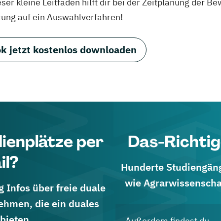
eser kleine Leitfaden hilft dir bei der Zeitplanung der
tung auf ein Auswahlverfahren!
k jetzt kostenlos downloaden
dienplätze per
Das-Richtig
il?
Hunderte Studiengänge
wie Agrarwissenscha
 Infos über freie duale
ehmen, die ein duales
bieten.
Außerdem findest du