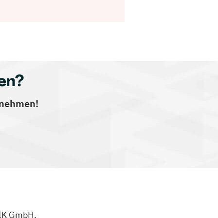
en?
ernehmen!
NIK GmbH.