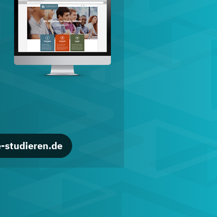
d
-studieren.de