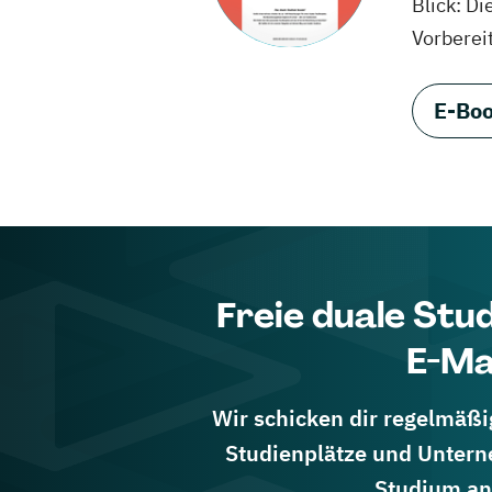
Blick: Di
Vorberei
E-Boo
Freie duale Stu
E-Ma
Wir schicken dir regelmäßig
Studienplätze und Untern
Studium an