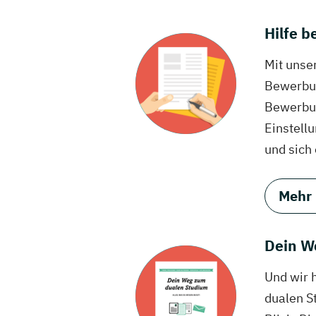
Hilfe 
Mit unse
Bewerbun
Bewerbun
Einstell
und sich
Mehr
Dein W
Und wir 
dualen S