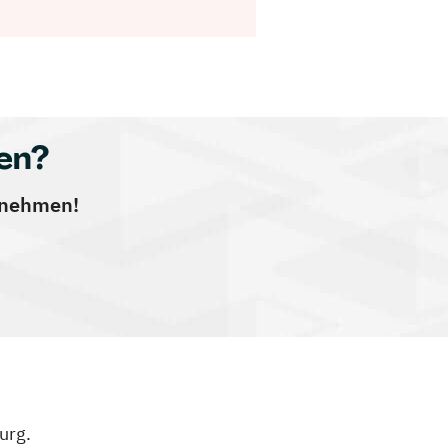
en?
ernehmen!
urg.