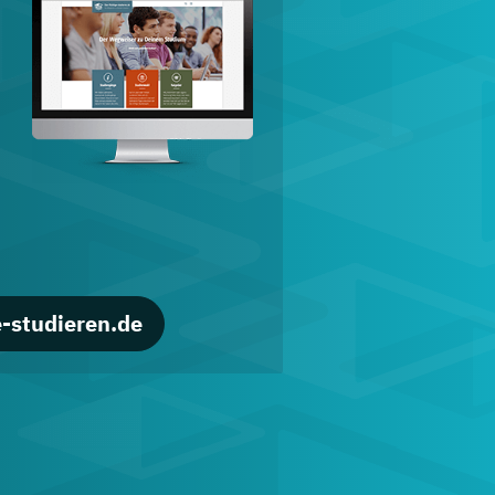
d
-studieren.de