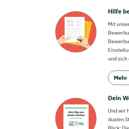
Hilfe 
Mit unse
Bewerbun
Bewerbun
Einstell
und sich
Mehr
Dein W
Und wir 
dualen S
Blick: Di