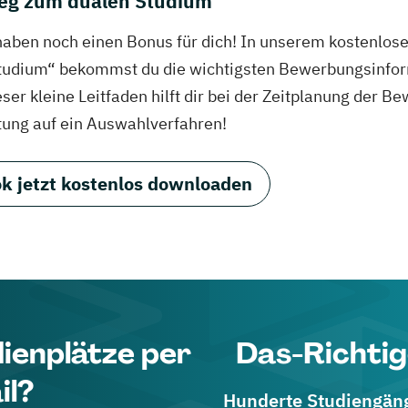
eg zum dualen Studium
haben noch einen Bonus für dich! In unserem kostenlo
tudium“ bekommst du die wichtigsten Bewerbungsinfor
eser kleine Leitfaden hilft dir bei der Zeitplanung der
tung auf ein Auswahlverfahren!
k jetzt kostenlos downloaden
dienplätze per
Das-Richtig
il?
Hunderte Studiengänge