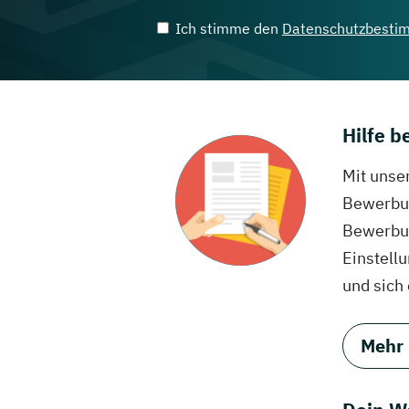
Ich stimme den
Datenschutzbesti
Hilfe 
Mit unse
Bewerbun
Bewerbun
Einstell
und sich
Mehr