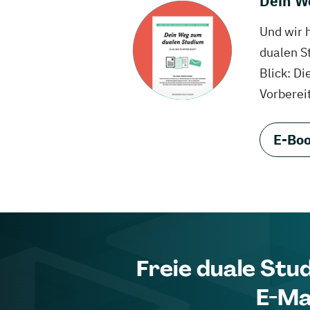
Dein W
Und wir 
dualen S
Blick: Di
Vorberei
E-Boo
Freie duale Stu
E-Ma