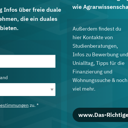
wie Agrarwissenscha
 Infos über freie duale
ehmen, die ein duales
bieten.
Außerdem findest du
hier Kontakte von
Studienberatungen,
Infos zu Bewerbung un
Unialltag, Tipps für die
Finanzierung und
land
Wohnungssuche & noch
viel mehr.
bestimmungen
zu. *
www.Das-Richtige