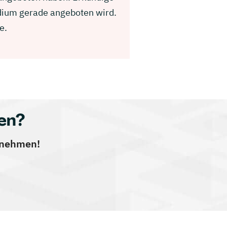
udium gerade angeboten wird.
e.
en?
ernehmen!