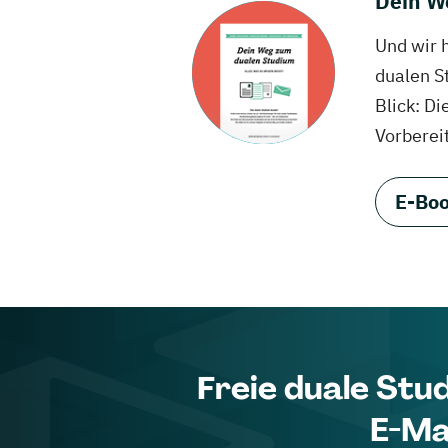
Dein W
Und wir 
dualen S
Blick: Di
Vorberei
E-Boo
Freie duale Stu
E-Ma