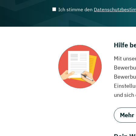
Ich stimme den
Datenschutzbesti
Hilfe 
Mit unse
Bewerbun
Bewerbun
Einstell
und sich
Mehr