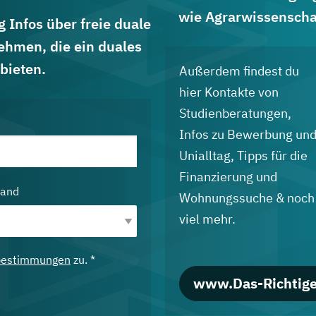
wie Agrarwissenscha
 Infos über freie duale
ehmen, die ein duales
bieten.
Außerdem findest du
hier Kontakte von
Studienberatungen,
Infos zu Bewerbung un
Unialltag, Tipps für die
Finanzierung und
land
Wohnungssuche & noch
viel mehr.
bestimmungen
zu. *
www.Das-Richtige