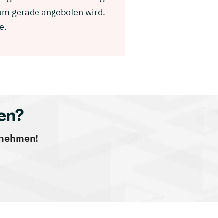
dium gerade angeboten wird.
e.
en?
ernehmen!