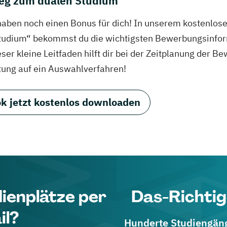
eg zum dualen Studium
haben noch einen Bonus für dich! In unserem kostenlo
tudium“ bekommst du die wichtigsten Bewerbungsinfor
eser kleine Leitfaden hilft dir bei der Zeitplanung der
tung auf ein Auswahlverfahren!
k jetzt kostenlos downloaden
dienplätze per
Das-Richtig
il?
Hunderte Studiengänge